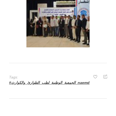
Tags:
#الجمعية_الوطنية_لطب_الطوارئ_والكوارث_naemd